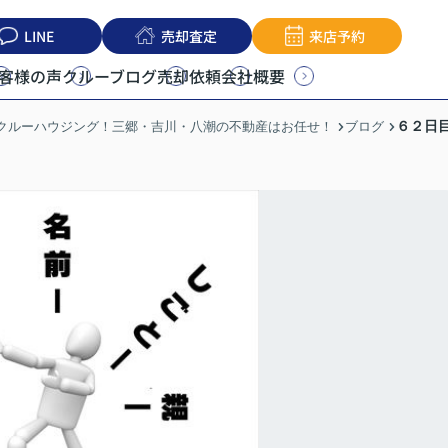
LINE
売却査定
来店予約
客様の声
クルーブログ
売却依頼
会社概要
６２日
うクルーハウジング！三郷・吉川・八潮の不動産はお任せ！
ブログ