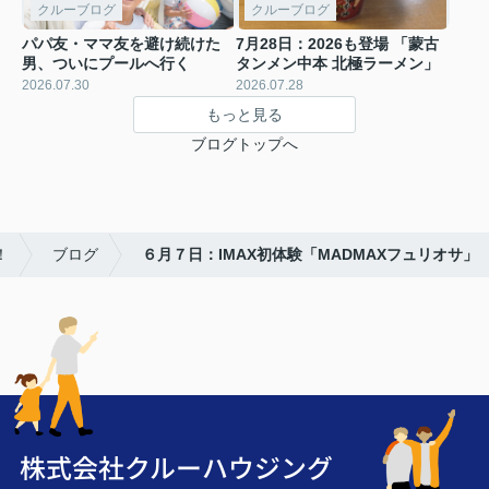
クルーブログ
クルーブログ
パパ友・ママ友を避け続けた
7月28日：2026も登場 「蒙古
男、ついにプールへ行く
タンメン中本 北極ラーメン」
2026.07.30
2026.07.28
もっと見る
ブログトップへ
！
ブログ
６月７日：IMAX初体験「MADMAXフュリオサ」
株式会社クルーハウジング