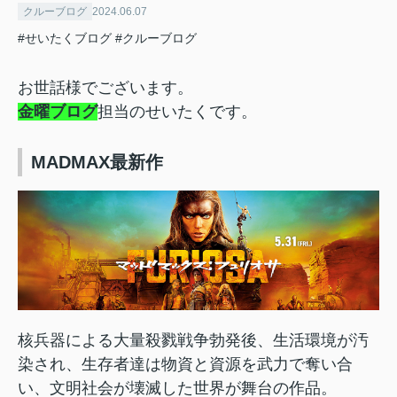
クルーブログ
2024.06.07
#せいたくブログ
#クルーブログ
お世話様でございます。
金曜ブログ
担当のせいたくです。
MADMAX最新作
核兵器による大量殺戮戦争勃発後、生活環境が汚
染され、生存者達は物資と資源を武力で奪い合
い、文明社会が壊滅した世界が舞台の作品。