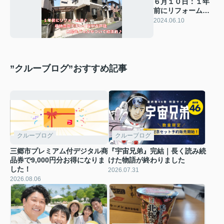
６月１０日：１年
前にリフォーム
済！吉川市中野中
2024.06.10
古戸建のご紹介
”クルーブログ”おすすめ記事
クルーブログ
クルーブログ
三郷市プレミアム付デジタル商
『宇宙兄弟』完結｜長く読み続
品券で9,000円分お得になりま
けた物語が終わりました
した！
2026.07.31
2026.08.06