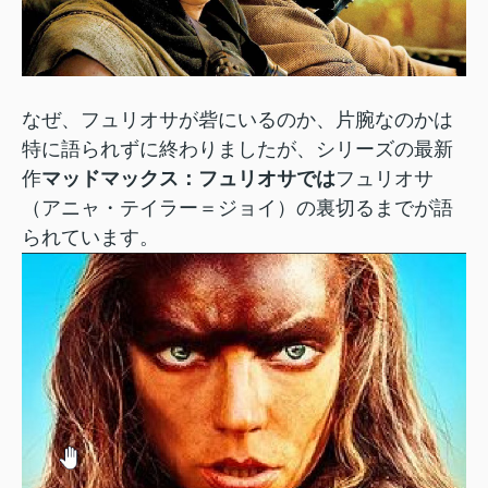
なぜ、フュリオサが砦にいるのか、片腕なのかは
特に語られずに終わりましたが、
シリーズの最新
作
マッドマックス：フュリオサ
では
フュリオサ
（
アニャ・テイラー＝ジョイ
）
の裏切るまでが語
られています。