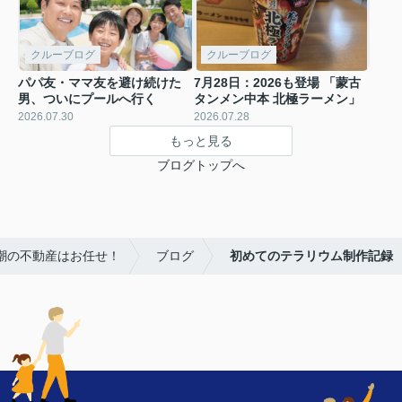
クルーブログ
クルーブログ
パパ友・ママ友を避け続けた
7月28日：2026も登場 「蒙古
男、ついにプールへ行く
タンメン中本 北極ラーメン」
2026.07.30
2026.07.28
もっと見る
ブログトップへ
八潮の不動産はお任せ！
ブログ
初めてのテラリウム制作記録