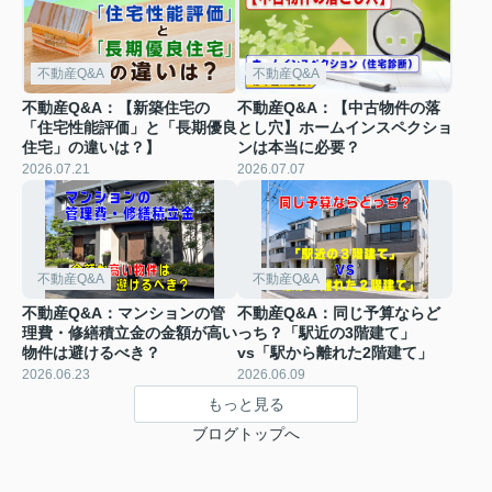
不動産Q&A
不動産Q&A
不動産Q&A：【新築住宅の
不動産Q&A：【中古物件の落
「住宅性能評価」と「長期優良
とし穴】ホームインスペクショ
住宅」の違いは？】
ンは本当に必要？
2026.07.21
2026.07.07
不動産Q&A
不動産Q&A
不動産Q&A：マンションの管
不動産Q&A：同じ予算ならど
理費・修繕積立金の金額が高い
っち？「駅近の3階建て」
物件は避けるべき？
vs「駅から離れた2階建て」
2026.06.23
2026.06.09
もっと見る
ブログトップへ