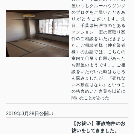
屋いつもクルーハウジング
のブログをご覧いただきあ
りがとうございます。先
日、千葉県松戸市のとある
マンション一室の買取り案
件のご相談をいただきまし
た。ご相談者様（仲介業者
様）のお話では、こちらの
室内で〇吊り自殺があった
お部屋のようです…。ご相
談をいただいた時はもちろ
ん悩みましたが、『売れな
い不動産はない』というこ
の格言めいた言葉を以前に
聞いたことがあった...
2019年3月28日公開↓↓
【お祓い】事故物件のお
祓いをしてきました。