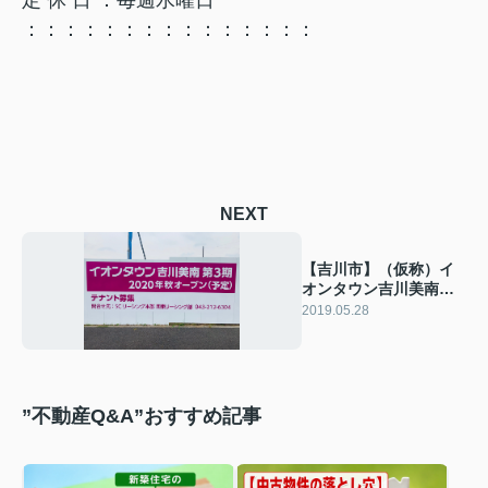
定 休 日 ：毎週水曜日
：：：：：：：：：：：：：：：
NEXT
【吉川市】（仮称）イ
オンタウン吉川美南増
築工事のお知らせ！！
2019.05.28
”不動産Q&A”おすすめ記事