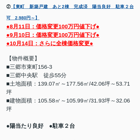
②
【東町 新築戸建 あと2棟 完成済 陽当良好 駐車２台
可 2,980円～】
●8月11日：価格変更100万円値下げ●
●9月10日：価格変更100万円値下げ●
●10月14日：さらに全棟価格変更●
【物件概要】
■三郷市東町156-3
■三郷中央駅 徒歩55分
■土地面積：139.07㎡～177.56㎡/42.06坪～53.71
坪
■建物面積：105.58㎡～105.99㎡/31.93坪～32.06
坪
●陽当たり良好
●駐車２台