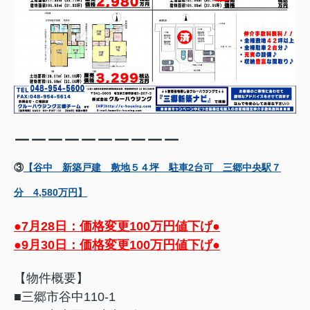
ーーーーーーーーーー
③
【谷中 新築戸建 敷地５４坪 駐車2台可 三郷中央駅７
分 4,580万円】
●7月28日：価格変更100万円値下げ●
●9月30日：価格変更100万円値下げ●
【物件概要】
■三郷市谷中110-1