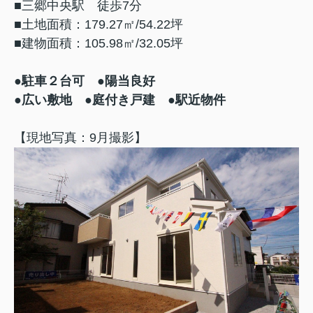
■三郷中央駅 徒歩7分
■土地面積：179.27㎡/54.22坪
■建物面積：105.98㎡/32.05坪
●駐車２台可
●陽当良好
●広い敷地 ●庭付き戸建 ●駅近物件
【現地写真：9月撮影】