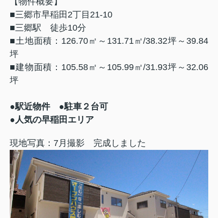
【物件概要】
■三郷市早稲田2丁目21-10
■三郷駅 徒歩10分
■土地面積：126.70㎡～131.71㎡/38.32坪～39.84
坪
■建物面積：105.58㎡～105.99㎡/31.93坪～32.06
坪
●駅近物件 ●駐車２台可
●人気の早稲田エリア
現地写真：7月撮影 完成しました