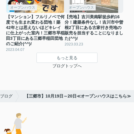
オープンハウス
オープンハウス
【マンション】フルリノベで何
【売地】吉川美南駅徒歩約16
度でも生まれ変わる団地！築
分！建築条件なし！吉川市中曽
42年とは思えないほどキレイ
根2丁目にある古家付き売地の
に仕上がった室内！三郷市早稲
販売を担当することになりまし
田3丁目にある三郷早稲田団地
た(^^)/
のご紹介(^^)/
2023.03.23
2023.04.07
もっと見る
ブログトップへ
ブログ
【三郷市】10月19日～20日≪オープンハウスはこちら≫