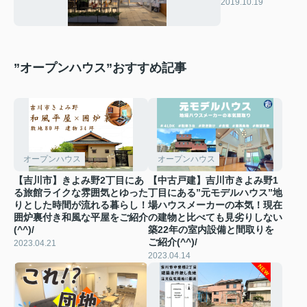
ご飯！！
2019.10.19
”オープンハウス”おすすめ記事
オープンハウス
オープンハウス
【吉川市】きよみ野2丁目にあ
【中古戸建】吉川市きよみ野1
る旅館ライクな雰囲気とゆった
丁目にある”元モデルハウス”地
りとした時間が流れる暮らし！
場ハウスメーカーの本気！現在
囲炉裏付き和風な平屋をご紹介
の建物と比べても見劣りしない
(^^)/
築22年の室内設備と間取りを
ご紹介(^^)/
2023.04.21
2023.04.14