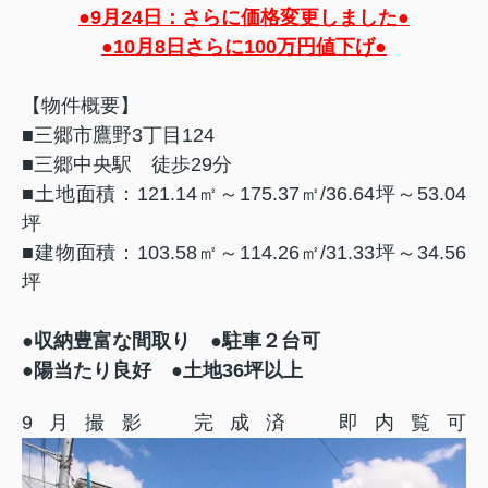
●9月24日：さらに価格変更しました●
●10月8日さらに100万円値下げ●
【物件概要】
■三郷市鷹野3丁目124
■三郷中央駅 徒歩29分
■土地面積：121.14㎡～175.37㎡/36.64坪～53.04
坪
■建物面積：103.58㎡～114.26㎡/31.33坪～34.56
坪
●
収納豊富な間取り
●駐車２台可
●陽当たり良好 ●土地36坪以上
9月撮影 完成済 即内覧可