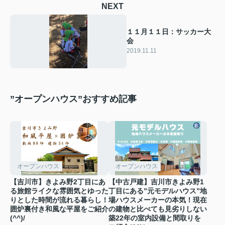
NEXT
１１月１１日：サッカー大
会
2019.11.11
”オープンハウス”おすすめ記事
オープンハウス
オープンハウス
【吉川市】きよみ野2丁目にあ
【中古戸建】吉川市きよみ野1
る旅館ライクな雰囲気とゆった
丁目にある”元モデルハウス”地
りとした時間が流れる暮らし！
場ハウスメーカーの本気！現在
囲炉裏付き和風な平屋をご紹介
の建物と比べても見劣りしない
(^^)/
築22年の室内設備と間取りを