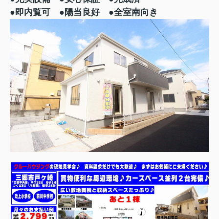
●即内覧可 ●陽当良好 ●全室南向き