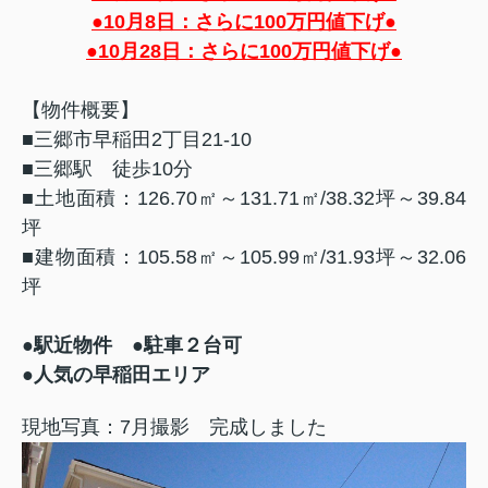
●10月8日：さらに100万円値下げ●
●10月28日：さらに100万円値下げ●
【物件概要】
■三郷市早稲田2丁目21-10
■三郷駅 徒歩10分
■土地面積：126.70㎡～131.71㎡/38.32坪～39.84
坪
■建物面積：105.58㎡～105.99㎡/31.93坪～32.06
坪
●駅近物件 ●駐車２台可
●人気の早稲田エリア
現地写真：7月撮影 完成しました