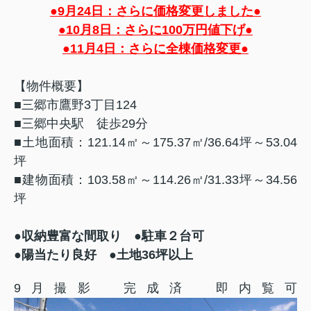
●9月24日：さらに価格変更しました●
●10月8日：さらに100万円値下げ●
●11月4日：さらに全棟価格変更●
【物件概要】
■三郷市鷹野3丁目124
■三郷中央駅 徒歩29分
■土地面積：121.14㎡～175.37㎡/36.64坪～53.04
坪
■建物面積：103.58㎡～114.26㎡/31.33坪～34.56
坪
●
収納豊富な間取り
●駐車２台可
●陽当たり良好 ●土地36坪以上
9月撮影 完成済 即内覧可