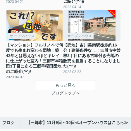
ご紹介(^^)/
2023.04.21
2023.04.14
オープンハウス
オープンハウス
【マンション】フルリノベで何
【売地】吉川美南駅徒歩約16
度でも生まれ変わる団地！築
分！建築条件なし！吉川市中曽
42年とは思えないほどキレイ
根2丁目にある古家付き売地の
に仕上がった室内！三郷市早稲
販売を担当することになりまし
田3丁目にある三郷早稲田団地
た(^^)/
のご紹介(^^)/
2023.03.23
2023.04.07
もっと見る
ブログトップへ
ブログ
【三郷市】11月9日～10日≪オープンハウスはこちら≫