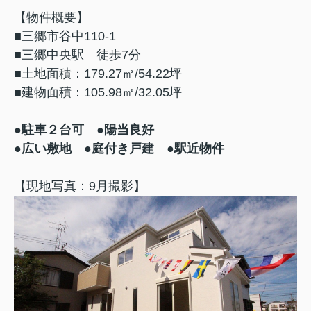
【物件概要】
■三郷市谷中110-1
■三郷中央駅 徒歩7分
■土地面積：179.27㎡/54.22坪
■建物面積：105.98㎡/32.05坪
●駐車２台可
●陽当良好
●広い敷地 ●庭付き戸建 ●駅近物件
【現地写真：9月撮影】