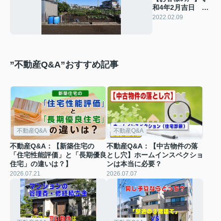
和4年2月吉日 N
様の声
2022.02.09
”不動産Q&A”おすすめ記事
不動産Q&A
不動産Q&A
不動産Q&A：【新築住宅の
不動産Q&A：【中古物件の落
「住宅性能評価」と「長期優良
とし穴】ホームインスペクショ
住宅」の違いは？】
ンは本当に必要？
2026.07.21
2026.07.07