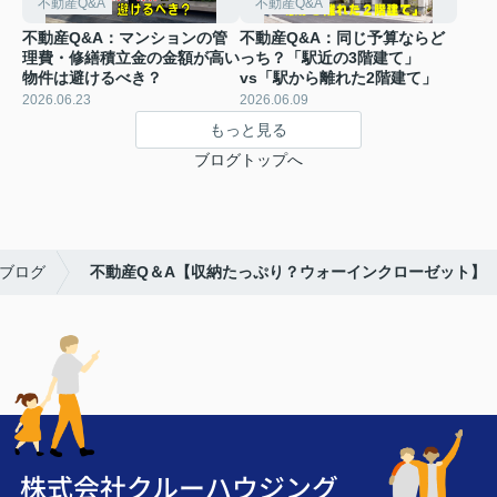
不動産Q&A
不動産Q&A
不動産Q&A：マンションの管
不動産Q&A：同じ予算ならど
理費・修繕積立金の金額が高い
っち？「駅近の3階建て」
物件は避けるべき？
vs「駅から離れた2階建て」
2026.06.23
2026.06.09
もっと見る
ブログトップへ
ブログ
不動産Q＆A【収納たっぷり？ウォーインクローゼット】
株式会社クルーハウジング