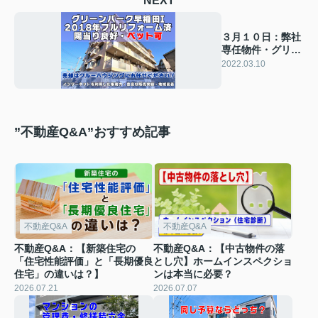
NEXT
３月１０日：弊社
専任物件・グリー
ンパーク早稲田
2022.03.10
I・３階部分
”不動産Q&A”おすすめ記事
不動産Q&A
不動産Q&A
不動産Q&A：【新築住宅の
不動産Q&A：【中古物件の落
「住宅性能評価」と「長期優良
とし穴】ホームインスペクショ
住宅」の違いは？】
ンは本当に必要？
2026.07.21
2026.07.07