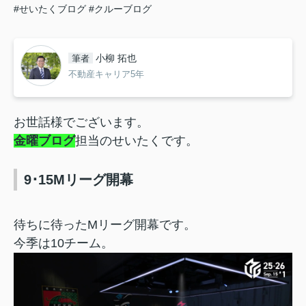
#せいたくブログ
#クルーブログ
小柳 拓也
筆者
不動産キャリア5年
お世話様でございます。
金曜ブログ
担当のせいたくです。
9･15Mリーグ開幕
待ちに待ったMリーグ開幕です。
今季は10チーム。