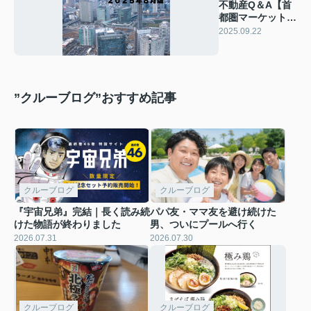
不動産Q＆A【首
都圏マーケットウ
ォッチ２０２５年
2025.09.22
８月版】
”クルーブログ”おすすめ記事
クルーブログ
クルーブログ
『宇宙兄弟』完結｜長く読み続
パパ友・ママ友を避け続けた
けた物語が終わりました
男、ついにプールへ行く
2026.07.31
2026.07.30
クルーブログ
クルーブログ