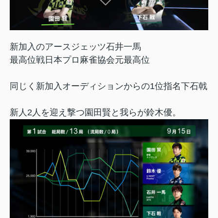
新加入のアースジェッツ石井一馬
最高位戦日本プロ麻雀協会元最高位
同じく新加入オーディションからの1位指名下石戟
新人2人を迎え撃つ園田賢と我らが鈴木優。