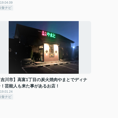
19.04.09
飲食ナビ
【吉川市】高富1丁目の炭火焼肉やまとでディナ
ー！芸能人も来た事があるお店！
19.01.24
飲食ナビ