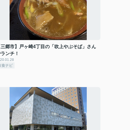
【三郷市】戸ヶ崎4丁目の「吹上やぶそば」さん
でランチ！
20.01.28
飲食ナビ