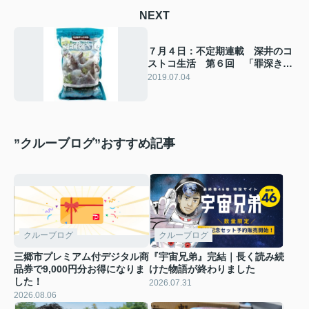
NEXT
７月４日：不定期連載 深井のコ
ストコ生活 第６回 「罪深きプ
リプリ」
2019.07.04
”クルーブログ”おすすめ記事
クルーブログ
クルーブログ
三郷市プレミアム付デジタル商
『宇宙兄弟』完結｜長く読み続
品券で9,000円分お得になりま
けた物語が終わりました
した！
2026.07.31
2026.08.06