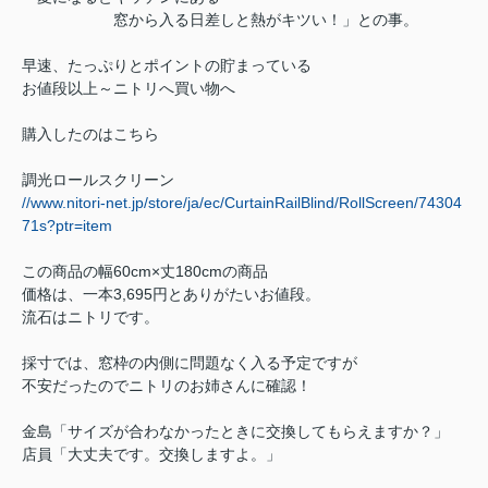
窓から入る
日差しと熱が
キツい！」
との事。
早速、たっぷりとポイントの貯まっている
お値段以上～ニトリへ買い物へ
購入したのはこちら
調光ロールスクリーン
//www.nitori-net.jp/store/ja/ec/CurtainRailBlind/RollScreen/74304
71s?ptr=item
この商品の幅60cm×丈180cmの商品
価格は、一本3,695円とありがたいお値段。
流石はニトリです。
採寸では、窓枠の内側に問題なく入る予定ですが
不安だったのでニトリのお姉さんに確認！
金島「サイズが合わなかったときに交換してもらえますか？」
店員「大丈夫です。交換しますよ。」