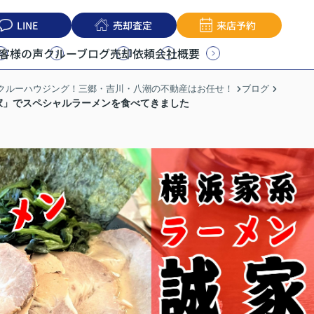
LINE
売却査定
来店予約
客様の声
クルーブログ
売却依頼
会社概要
うクルーハウジング！三郷・吉川・八潮の不動産はお任せ！
ブログ
家」でスペシャルラーメンを食べてきました