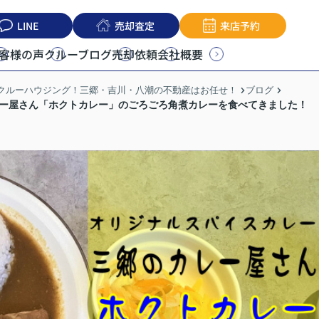
LINE
売却査定
来店予約
客様の声
クルーブログ
売却依頼
会社概要
うクルーハウジング！三郷・吉川・八潮の不動産はお任せ！
ブログ
レー屋さん「ホクトカレー」のごろごろ角煮カレーを食べてきました！