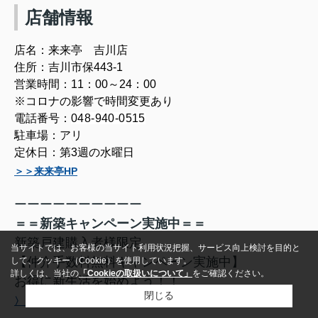
店舗情報
店名：来来亭 吉川店
住所：吉川市保443-1
営業時間：
11：00～24：00
※コロナの影響で時間変更あり
電話番号：
048-940-0515
駐車場：アリ
定休日：第3週の水曜日
＞＞来来亭HP
ーーーーーーーーーー
＝＝新築キャンペーン実施中＝＝
新築戸建購入者様限定
当サイトでは、お客様の当サイト利用状況把握、サービス向上検討を目的と
【仲介手数料無料キャンペーン実施中】
して、クッキー（Cookie）を使用しています。
詳しくは、当社の
「Cookieの取扱いについて」
をご確認ください。
お得に新生活を始めよう！！
閉じる
〉〉仲介手数料無料対象物件はこちらから