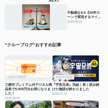
NEXT
不動産Q＆A【50年ロ
ーンで実現するマイホ
ーム！35年ローンとの
2024.06.03
違いを解説】
”クルーブログ”おすすめ記事
クルーブログ
クルーブログ
三郷市プレミアム付デジタル商
『宇宙兄弟』完結｜長く読み続
品券で9,000円分お得になりま
けた物語が終わりました
した！
2026.07.31
2026.08.06