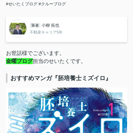
#せいたくブログ
#クルーブログ
小柳 拓也
筆者
不動産キャリア5年
お世話様でございます。
金曜ブログ
担当のせいたくです。
おすすめマンガ『胚培養士ミズイロ
』