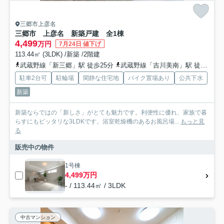
三郷市上彦名
三郷市 上彦名 新築戸建 全1棟
4,499
万円
7月24日 値下げ
113.44㎡ (3LDK) /新築 /2階建
武蔵野線「新三郷」駅 徒歩25分
武蔵野線「吉川美南」駅 徒歩36分
駐車2台可
駐輪場
閑静な住宅地
バイク置場あり
公共下水
新築
新築ならではの「新しさ」がとても魅力です。利便性に優れ、家族で暮
らすにもピッタリな3LDKです。浴室乾燥機のあるお風呂場...
もっと見
る
販売中の物件
1号棟
4,499万円
- / 113.44㎡ / 3LDK
中古マンション