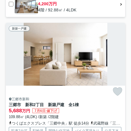
4,200万円
4階 / 92.88㎡ / 4LDK
新築一戸建
三郷市新和
三郷市 新和2丁目 新築戸建 全1棟
5,688
万円
7月6日 値下げ
109.88㎡ (4LDK) /新築 /2階建
つくばエクスプレス「三郷中央」駅 徒歩14分
武蔵野線「三郷」駅 徒歩40分
駐車2台可
駐輪場
閑静な住宅地
バイク置場あり
公共下水