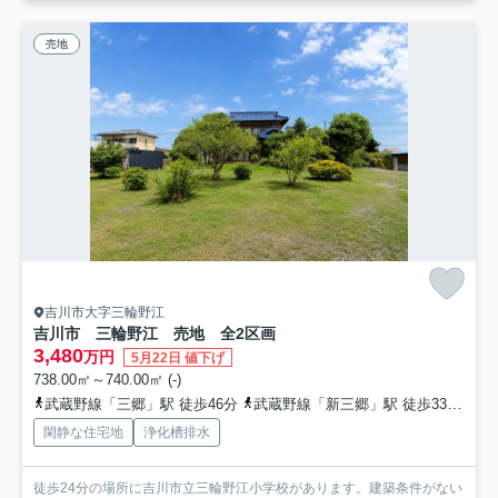
売地
吉川市大字三輪野江
吉川市 三輪野江 売地 全2区画
3,480
万円
5月22日 値下げ
738.00㎡～740.00㎡ (-)
武蔵野線「三郷」駅 徒歩46分
武蔵野線「新三郷」駅 徒歩33分
武
閑静な住宅地
浄化槽排水
徒歩24分の場所に吉川市立三輪野江小学校があります。建築条件がない