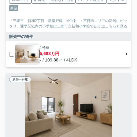
新築
「三郷市 新和2丁目 新築戸建 全1棟」：三郷市エリアの新居にピッ
タリ。通学区域内の小学校は三郷市立新和小学校で徒歩12...
もっと見る
販売中の物件
1号棟
5,688万円
- / 109.88㎡ / 4LDK
新築一戸建