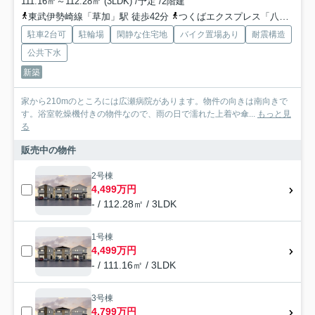
111.16㎡～112.28㎡ (3LDK) /予定 /2階建
東武伊勢崎線「草加」駅 徒歩42分
つくばエクスプレス「八潮」駅 徒歩45分
駐車2台可
駐輪場
閑静な住宅地
バイク置場あり
耐震構造
公共下水
新築
家から210mのところには広瀬病院があります。物件の向きは南向きで
す。浴室乾燥機付きの物件なので、雨の日で濡れた上着や傘...
もっと見
る
販売中の物件
2号棟
4,499万円
- / 112.28㎡ / 3LDK
1号棟
4,499万円
- / 111.16㎡ / 3LDK
3号棟
4,799万円