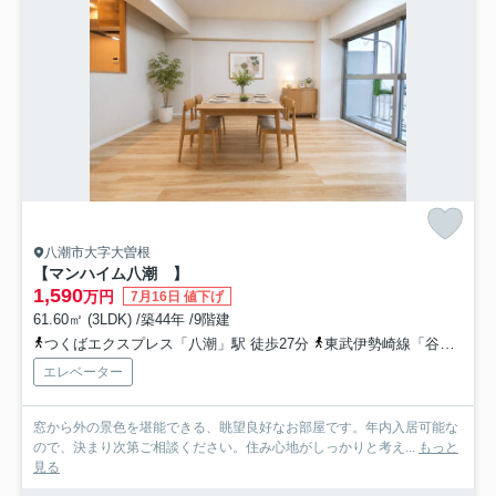
八潮市大字大曽根
【マンハイム八潮 】
1,590
万円
7月16日 値下げ
61.60㎡ (3LDK) /築44年 /9階建
つくばエクスプレス「八潮」駅 徒歩27分
東武伊勢崎線「谷塚」駅 徒歩40分
エレベーター
窓から外の景色を堪能できる、眺望良好なお部屋です。年内入居可能な
ので、決まり次第ご相談ください。住み心地がしっかりと考え...
もっと
見る