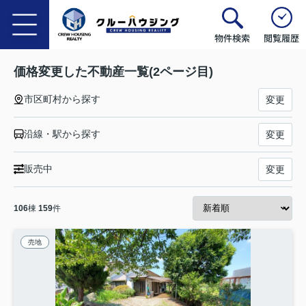
物件検索
閲覧履歴
価格変更した不動産一覧(2ページ目)
市区町村から探す
変更
沿線・駅から探す
変更
販売中
変更
106
棟
159
件
売地