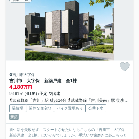
吉川市大字保
吉川市 大字保 新築戸建 全1棟
4,180
万円
98.81㎡ (4LDK) /予定 /2階建
武蔵野線「吉川」駅 徒歩14分
武蔵野線「吉川美南」駅 徒歩31分
駐輪場
閑静な住宅地
バイク置場あり
公共下水
新築
新生活を失敗せず、スタートさせたいならこちらの「吉川市 大字保
新築戸建 全1棟」はいかがでしょうか。手洗いや歯磨きに必...
もっと