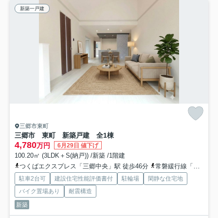
新築一戸建
三郷市東町
三郷市 東町 新築戸建 全1棟
4,780
万円
6月29日 値下げ
100.20㎡ (3LDK＋S(納戸)) /新築 /1階建
つくばエクスプレス「三郷中央」駅 徒歩46分
常磐緩行線「金町」駅 徒歩49分
駐車2台可
建設住宅性能評価書付
駐輪場
閑静な住宅地
バイク置場あり
耐震構造
新築