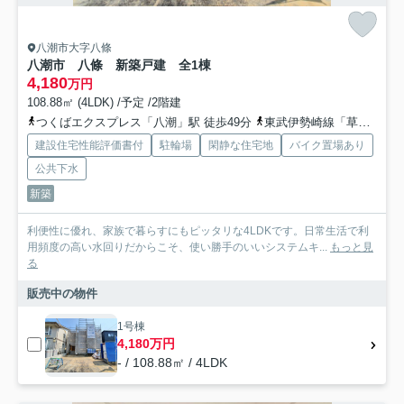
八潮市大字八條
八潮市 八條 新築戸建 全1棟
4,180
万円
108.88㎡ (4LDK) /予定 /2階建
つくばエクスプレス「八潮」駅 徒歩49分
東武伊勢崎線「草加」駅 徒歩42分
建設住宅性能評価書付
駐輪場
閑静な住宅地
バイク置場あり
公共下水
新築
利便性に優れ、家族で暮らすにもピッタリな4LDKです。日常生活で利
用頻度の高い水回りだからこそ、使い勝手のいいシステムキ...
もっと見
る
販売中の物件
1号棟
4,180万円
- / 108.88㎡ / 4LDK