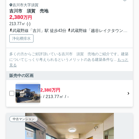
吉川市大字須賀
吉川市 須賀 売地
2,380
万円
213.77㎡ (-)
武蔵野線「吉川」駅 徒歩43分
武蔵野線「越谷レイクタウン」駅 徒歩48分
浄化槽排水
多くの方からご好評頂いている吉川市 須賀 売地のご紹介です。建築
についてじっくり考えられるというメリットのある建築条件な...
もっと
見る
販売中の区画
2,380万円
- / 213.77㎡ / -
中古マンション