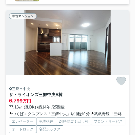
中古マンション
三郷市中央
ザ・ライオンズ三郷中央A棟
6,799
万円
77.13㎡ (3LDK) /築14年 /25階建
つくばエクスプレス「三郷中央」駅 徒歩1分
武蔵野線「三郷」駅 徒歩33分
エレベーター
免震構造
24時間ゴミ出し可
フロントサービス
オートロック
宅配ボックス