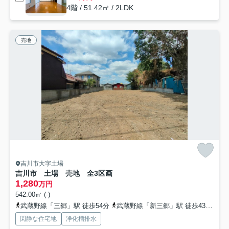
4階 / 51.42㎡ / 2LDK
売地
吉川市大字土場
吉川市 土場 売地 全3区画
1,280
万円
542.00㎡ (-)
武蔵野線「三郷」駅 徒歩54分
武蔵野線「新三郷」駅 徒歩43分
武
閑静な住宅地
浄化槽排水