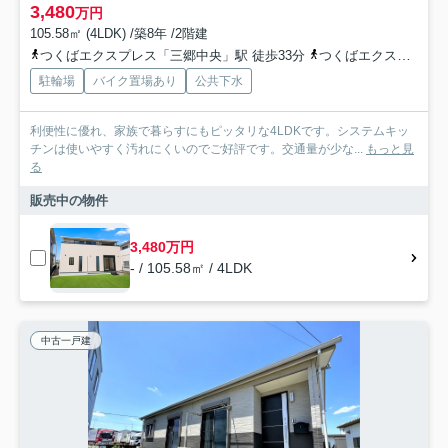
3,480
万円
105.58㎡ (4LDK) /築8年 /2階建
つくばエクスプレス「三郷中央」駅 徒歩33分
つくばエクスプレス「八潮」駅 徒歩38分
駐輪場
バイク置場あり
公共下水
利便性に優れ、家族で暮らすにもピッタリな4LDKです。システムキッ
チンは使いやすく汚れにくいのでご好評です。交通量が少な...
もっと見
る
販売中の物件
3,480万円
- / 105.58㎡ / 4LDK
中古一戸建