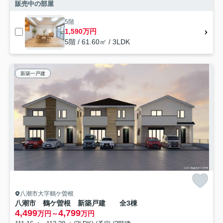
販売中の部屋
5階
1,590万円
5階 / 61.60㎡ / 3LDK
新築一戸建
八潮市大字鶴ケ曽根
八潮市 鶴ケ曽根 新築戸建 全3棟
4,499
4,799
万円～
万円