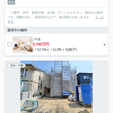
新築
「三郷市 谷中 新築戸建 全1棟」のここがイチオシ。南向きの物件
です。階数が高く、眺望良好なので、毎日眺めを楽しめます。...
もっと
見る
販売中の物件
1号棟
2,780万円
- / 52.64㎡ / 1LDK＋S(納戸)
新築一戸建