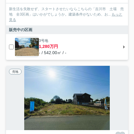
新生活を失敗せず、スタートさせたいならこちらの「吉川市 土場 売
地 全3区画」はいかがでしょうか。建築条件がないため、お...
もっと
見る
販売中の区画
3号地
1,280万円
- / 542.00㎡ / -
売地