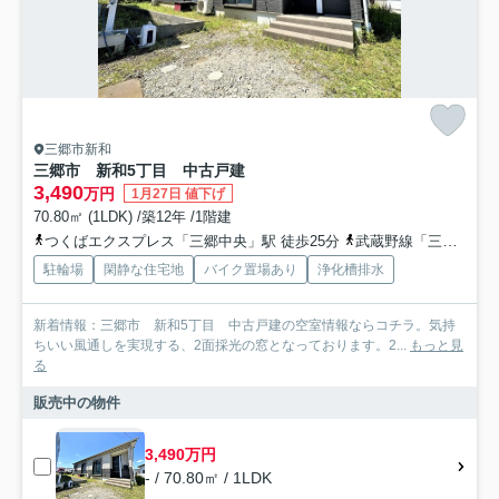
三郷市新和
三郷市 新和5丁目 中古戸建
3,490
万円
1月27日 値下げ
70.80㎡ (1LDK) /築12年 /1階建
つくばエクスプレス「三郷中央」駅 徒歩25分
武蔵野線「三郷」駅 徒歩56分
駐輪場
閑静な住宅地
バイク置場あり
浄化槽排水
新着情報：三郷市 新和5丁目 中古戸建の空室情報ならコチラ。気持
ちいい風通しを実現する、2面採光の窓となっております。2...
もっと見
る
販売中の物件
3,490万円
- / 70.80㎡ / 1LDK