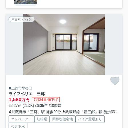
中古マンション
三郷市早稲田
ライフペリエ 三郷
1,580
万円
7月24日 値下げ
63.27㎡ (2LDK) /築35年 /10階建
武蔵野線「三郷」駅 徒歩20分
武蔵野線「新三郷」駅 徒歩33分
武
エレベーター
駐輪場
閑静な住宅地
バイク置場あり
公共下水