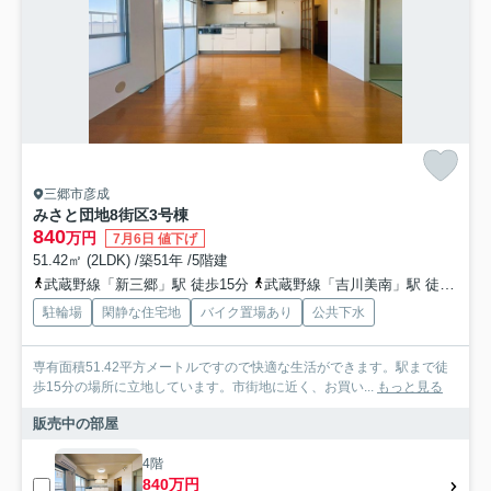
三郷市彦成
みさと団地8街区3号棟
840
万円
7月6日 値下げ
51.42㎡ (2LDK) /築51年 /5階建
武蔵野線「新三郷」駅 徒歩15分
武蔵野線「吉川美南」駅 徒歩25分
駐輪場
閑静な住宅地
バイク置場あり
公共下水
専有面積51.42平方メートルですので快適な生活ができます。駅まで徒
歩15分の場所に立地しています。市街地に近く、お買い...
もっと見る
販売中の部屋
4階
840万円