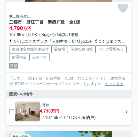
三郷市彦江
三郷市 彦江丁目 新築戸建 全1棟
4,790
万円
107.65㎡ (4LDK＋S(納戸)) /新築 /1階建
つくばエクスプレス「三郷中央」駅 徒歩33分
つくばエクスプレス「八潮」駅 徒歩32分
建設住宅性能評価書付
駐輪場
閑静な住宅地
バイク置場あり
耐震構造
公共下水
新築
「三郷市 彦江丁目 新築戸建 全1棟」のここがイチオシ。建物面積
が107.65㎡でスペースが十分のファミリーにもおすすめ...
もっと見る
販売中の物件
1号棟
4,790万円
- / 107.65㎡ / 4LDK＋S(納戸)
新築一戸建