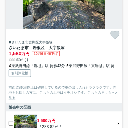
さいたま市岩槻区大字飯塚
さいたま市 岩槻区 大字飯塚
1,580
万円
10月6日 値下げ
283.82㎡ (-)
東武野田線「岩槻」駅 徒歩43分
東武野田線「東岩槻」駅 徒歩50分
個別浄化槽
前面道路6m以上は確保しているので車の出し入れもラクラクです。売
地をお探しの方に、こちらの土地はイチオシです。こちらの角...
もっと
見る
販売中の区画
1,580万円
- / 283.82㎡ / -