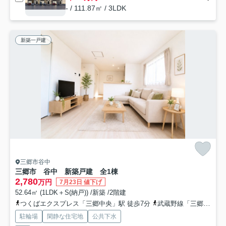
- / 111.87㎡ / 3LDK
新築一戸建
三郷市谷中
三郷市 谷中 新築戸建 全1棟
2,780
万円
7月23日 値下げ
52.64㎡ (1LDK＋S(納戸)) /新築 /2階建
つくばエクスプレス「三郷中央」駅 徒歩7分
武蔵野線「三郷」駅 徒歩30分
駐輪場
閑静な住宅地
公共下水