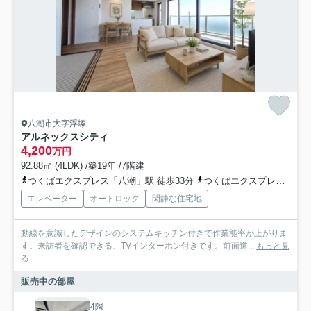
八潮市大字浮塚
アルネックスシティ
4,200
万円
92.88㎡ (4LDK) /築19年 /7階建
つくばエクスプレス「八潮」駅 徒歩33分
つくばエクスプレス「六町」駅 徒歩18分
エレベーター
オートロック
閑静な住宅地
動線を意識したデザインのシステムキッチン付きで作業能率が上がりま
す。来訪者を確認できる、TVインターホン付きです。前面道...
もっと見
る
販売中の部屋
4階