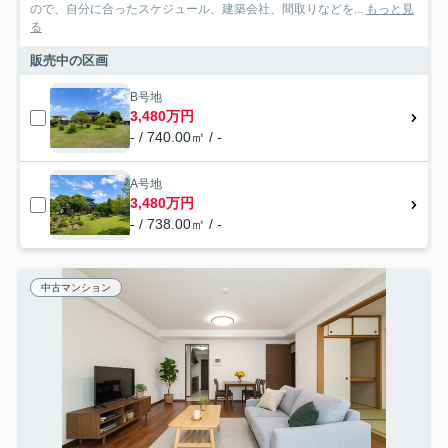
ので、自分に合ったスケジュール、建築会社、間取りなどを...
もっと見
る
販売中の区画
B号地
3,480万円
- / 740.00㎡ / -
A号地
3,480万円
- / 738.00㎡ / -
中古マンション