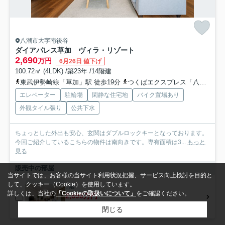
八潮市大字南後谷
ダイアパレス草加 ヴィラ・リゾート
2,690
万円
6月26日 値下げ
100.72㎡ (4LDK) /築23年 /14階建
東武伊勢崎線「草加」駅 徒歩19分
つくばエクスプレス「八潮」駅 徒歩57分
エレベーター
駐輪場
閑静な住宅地
バイク置場あり
外観タイル張り
公共下水
ちょっとした外出も安心、玄関はダブルロックキーとなっております。
今回ご紹介しているこちらの物件は南向きです。専有面積は3...
もっと
見る
販売中の部屋
当サイトでは、お客様の当サイト利用状況把握、サービス向上検討を目的と
して、クッキー（Cookie）を使用しています。
1階
詳しくは、当社の
「Cookieの取扱いについて」
をご確認ください。
2,690万円
1階 / 100.72㎡ / 4LDK
閉じる