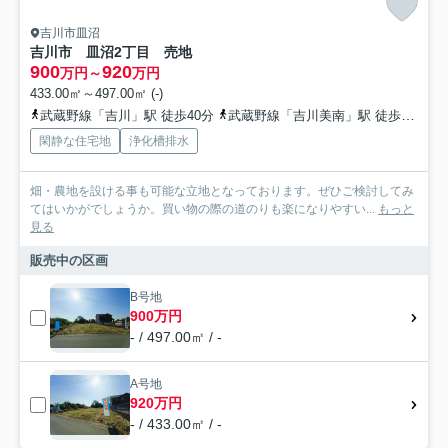
吉川市皿沼
吉川市 皿沼2丁目 売地
900
920
万円～
万円
433.00㎡～497.00㎡ (-)
武蔵野線「吉川」駅 徒歩40分
武蔵野線「吉川美南」駅 徒歩37分
閑静な住宅地
浄化槽排水
畑・農地を設ける事も可能な立地となっております。ぜひご検討してみ
てはいかがでしょうか。買い物の際の道のりも楽になりやすい...
もっと
見る
販売中の区画
B号地
900万円
- / 497.00㎡ / -
A号地
920万円
- / 433.00㎡ / -