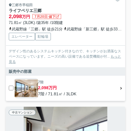
三郷市早稲田
ライフペリエ三郷
2,098
万円
7月20日 値下げ
71.81㎡ (3LDK) /築35年 /10階建
武蔵野線「三郷」駅 徒歩21分
武蔵野線「新三郷」駅 徒歩33分
つ
エレベーター
駐輪場
デザイン性のあるシステムキッチン付きなので、キッチンがお洒落なス
ペースになっています。ニーズの高い設備である追焚機能が付...
もっと
見る
販売中の部屋
7階
2,098万円
7階 / 71.81㎡ / 3LDK
中古マンション