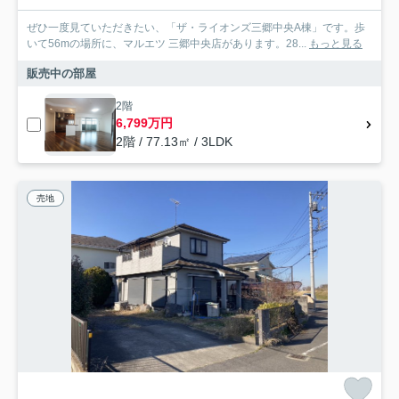
ぜひ一度見ていただきたい、「ザ・ライオンズ三郷中央A棟」です。歩
いて56mの場所に、マルエツ 三郷中央店があります。28...
もっと見る
販売中の部屋
2階
6,799万円
2階 / 77.13㎡ / 3LDK
売地