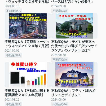
トウォッチ２０２４年８月版】
ペースはどのくらい必要？」
2024.09.16
2024.09.10
不動産Q&A
不動産Q&A
不動産Q＆A【首都圏マーケッ
不動産Q&A：子どもが巣立っ
トウォッチ２０２４年７月版】
た後の住まい選び「ダウンサイ
ジング」のメリットとは？
2024.09.02
2024.08.20
不動産Q&A
不動産Q&A
不動産Q＆A【不動産に関する
不動産Q&A：フラット35のメ
意識調査２０２４年度版】
リットとデメリット
2024.08.12
2024.08.06
不動産Q&A
不動産Q&A