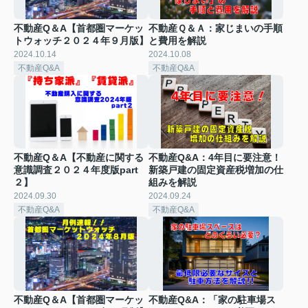
不動産Q＆A【首都圏マーケッ
不動産Ｑ＆Ａ：家じまいの手順
トウォッチ２０２４年９月版】
と費用を解説
2024.10.14
2024.10.08
不動産Q&A
不動産Q&A
不動産Q＆A【不動産に関する
不動産Q&A：4年目に要注意！
意識調査２０２４年度版part
新築戸建の固定資産税増加の仕
２】
組みを解説
2024.09.30
2024.09.24
不動産Q&A
不動産Q&A
不動産Q＆A【首都圏マーケッ
不動産Q&A：「家の駐車場ス