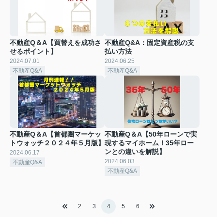
不動産Q＆A【買替えを成功さ
不動産Q&A：固定資産税の支
せるポイント】
払い方法
2024.07.01
2024.06.25
不動産Q&A
不動産Q&A
不動産Q＆A【首都圏マーケッ
不動産Q＆A【50年ローンで実
トウォッチ２０２４年５月版】
現するマイホーム！35年ロー
ンとの違いを解説】
2024.06.17
2024.06.03
不動産Q&A
不動産Q&A
2
3
4
5
6